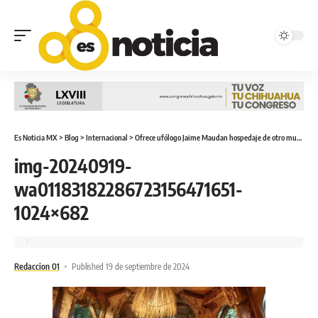
Es Noticia MX
>
Blog
>
Internacional
>
Ofrece ufólogo Jaime Maudan hospedaje de otro mundo
>
img-20240919-
wa01183182286723156471651-
1024×682
Redaccion 01
Published 19 de septiembre de 2024