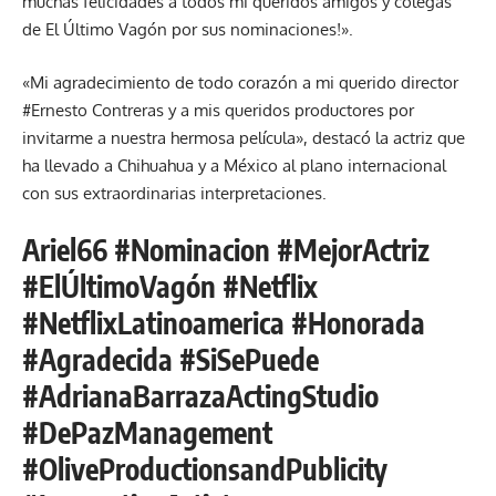
muchas felicidades a todos mi queridos amigos y colegas
de El Último Vagón por sus nominaciones!».
«Mi agradecimiento de todo corazón a mi querido director
#Ernesto Contreras y a mis queridos productores por
invitarme a nuestra hermosa película», destacó la actriz que
ha llevado a Chihuahua y a México al plano internacional
con sus extraordinarias interpretaciones.
Ariel66 #Nominacion #MejorActriz
#ElÚltimoVagón #Netflix
#NetflixLatinoamerica #Honorada
#Agradecida #SiSePuede
#AdrianaBarrazaActingStudio
#DePazManagement
#OliveProductionsandPublicity