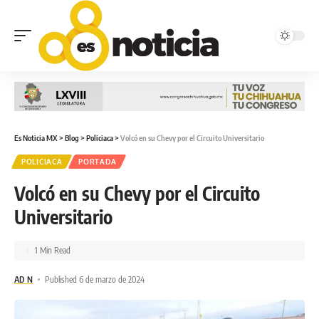
Es Noticia MX
>
Blog
>
Policiaca
>
Volcó en su Chevy por el Circuito Universitario
POLICIACA
PORTADA
Volcó en su Chevy por el Circuito
Universitario
1 Min Read
AD N
Published 6 de marzo de 2024