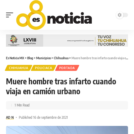
Es Noticia MX
>
Blog
>
Municipios
>
Chihuahua
>
Muere hombre tras infarto cuando viaja en camión urbano
CHIHUAHUA
POLICIACA
PORTADA
Muere hombre tras infarto cuando
viaja en camión urbano
1 Min Read
AD N
Published 16 de septiembre de 2021