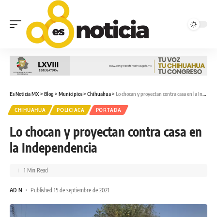
Es Noticia MX
>
Blog
>
Municipios
>
Chihuahua
>
Lo chocan y proyectan contra casa en la Independencia
CHIHUAHUA
POLICIACA
PORTADA
Lo chocan y proyectan contra casa en
la Independencia
1 Min Read
AD N
Published 15 de septiembre de 2021