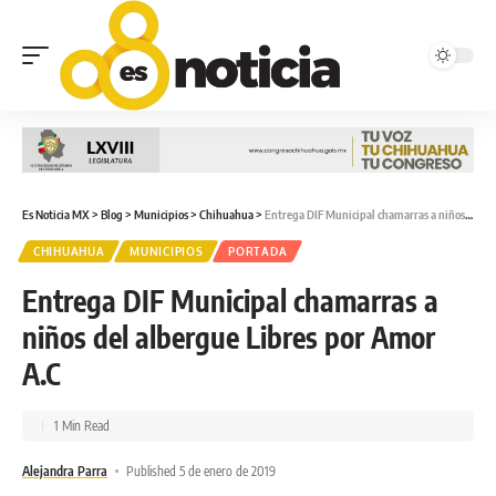
Es Noticia MX
>
Blog
>
Municipios
>
Chihuahua
>
Entrega DIF Municipal chamarras a niños del albergue Libres por Amor A.C
CHIHUAHUA
MUNICIPIOS
PORTADA
Entrega DIF Municipal chamarras a
niños del albergue Libres por Amor
A.C
1 Min Read
Alejandra Parra
Published 5 de enero de 2019