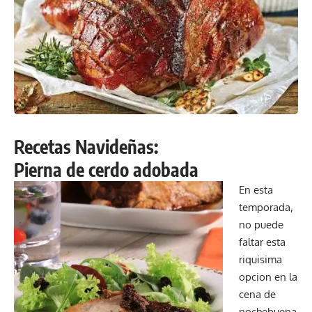
Recetas Navideñas:
Pierna de cerdo adobada
En esta
temporada,
no puede
faltar esta
riquisima
opcion en la
cena de
nochebuena