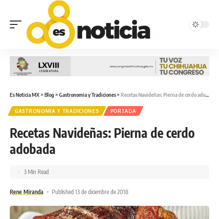
Es Noticia MX
>
Blog
>
Gastronomia y Tradiciones
>
Recetas Navideñas: Pierna de cerdo adobada
GASTRONOMIA Y TRADICIONES
PORTADA
Recetas Navideñas: Pierna de cerdo
adobada
3 Min Read
Rene Miranda
Published 13 de diciembre de 2018