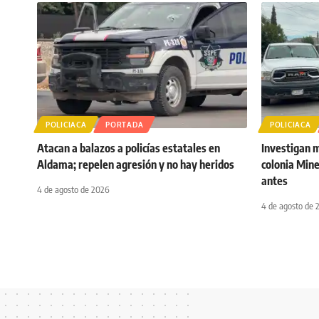
POLICIACA
PORTADA
POLICIACA
Atacan a balazos a policías estatales en
Investigan 
Aldama; repelen agresión y no hay heridos
colonia Mine
antes
4 de agosto de 2026
4 de agosto de 