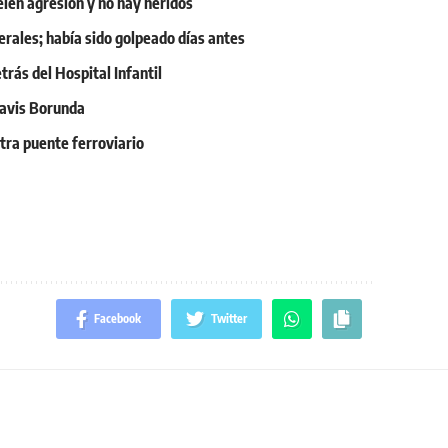
elen agresión y no hay heridos
rales; había sido golpeado días antes
trás del Hospital Infantil
Pavis Borunda
tra puente ferroviario
Facebook
Twitter