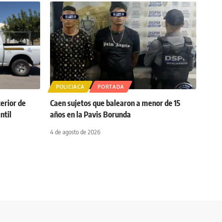
POLICIACA
PORTADA
terior de
Caen sujetos que balearon a menor de 15
ntil
años en la Pavis Borunda
4 de agosto de 2026