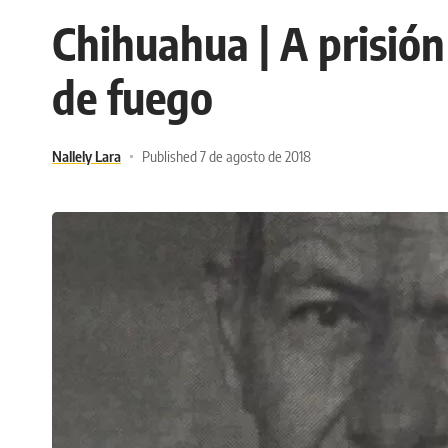
Chihuahua | A prisió
de fuego
Nallely Lara
Published 7 de agosto de 2018