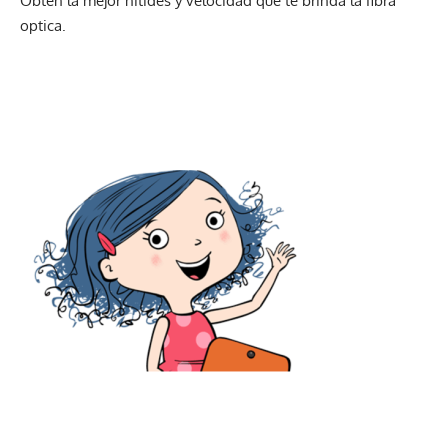
Obten la mejor nitides y velocidad que te brinda la fibra
optica.