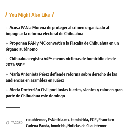
You Might Also Like
Acusa PAN a Morena de proteger al crimen organizado al
impugnar la reforma electoral de Chihuahua
Proponen PAN y MC convertir a la Fiscalía de Chihuahua en un
órgano autónomo
Chihuahua registra 44% menos víctimas de homicidio desde
2021: SSPE
María Antonieta Pérez defiende reforma sobre derecho de las
audiencias en asamblea en Juárez
Alerta Protección Civil por lluvias fuertes, vientos y calor en gran
parte de Chihuahua este domingo
cuauhtemoc
,
EsNoticia.mx
,
feminicida
,
FGE
,
Francisco
TAGGED:
Cadena Banda
,
homicida
,
Noticias de Cuauhtemoc