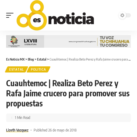
Es Noticia MX
>
Blog
>
Estatal
>
Cuauhtemoc | Realiza Beto Perez y Rafa Jaime crucero para promover sus propuestas
ESTATAL
POLITICA
Cuauhtemoc | Realiza Beto Perez y
Rafa Jaime crucero para promover sus
propuestas
1 Min Read
Lizeth Vazquez
Published 26 de mayo de 2018