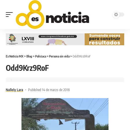
Es Noticia MX
>
Blog
>
Policiaca
>
Persona sin vida
>
Odd9Krz9RoF
Odd9Krz9RoF
Nallely Lara
Published 14 de marzo de 2018