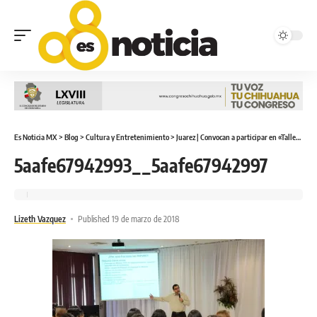
Es Noticia MX
>
Blog
>
Cultura y Entretenimiento
>
Juarez | Convocan a participar en «Taller de Finanzas para Emprendedores»
5aafe67942993__5aafe67942997
Lizeth Vazquez
Published 19 de marzo de 2018