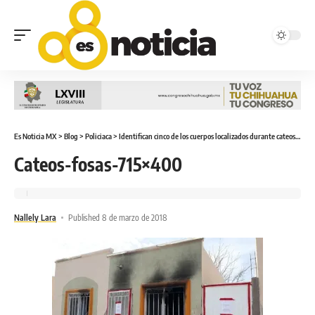
Es Noticia MX
>
Blog
>
Policiaca
>
Identifican cinco de los cuerpos localizados durante cateos
>
Cat
Cateos-fosas-715×400
Nallely Lara
Published 8 de marzo de 2018