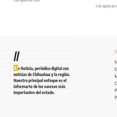
3 de agosto de 2026
2 de agosto de 
S
//
N
E
s Noticia, periódico digital con
E
noticias de Chihuahua y la región.
M
Nuestro principal enfoque es el
D
informarte de los sucesos más
P
importantes del estado.
P