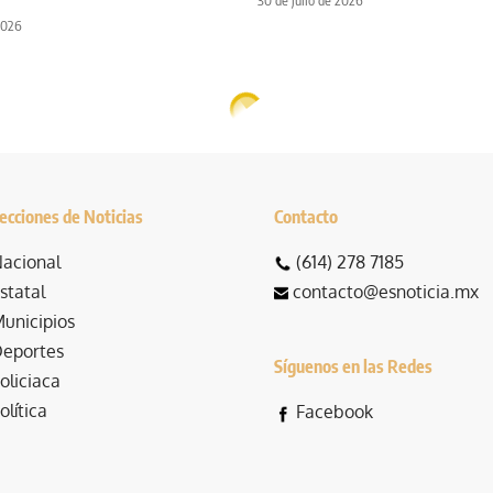
30 de julio de 2026
2026
ecciones de Noticias
Contacto
acional
(614) 278 7185
statal
contacto@esnoticia.mx
unicipios
eportes
Síguenos en las Redes
oliciaca
olítica
Facebook