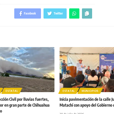
Facebook
Twitter
ESTATAL
ESTATAL
MUNICIPIOS
ción Civil por lluvias fuertes,
Inicia pavimentación de la calle J
lor en gran parte de Chihuahua
Matachí con apoyo del Gobierno 
go