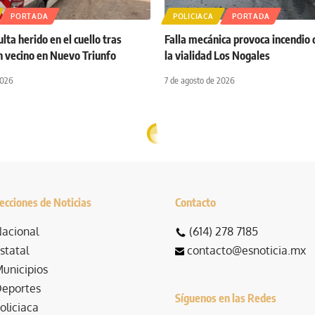
PORTADA
POLICIACA
PORTADA
ta herido en el cuello tras
Falla mecánica provoca incendio 
n vecino en Nuevo Triunfo
la vialidad Los Nogales
2026
7 de agosto de 2026
ecciones de Noticias
Contacto
acional
(614) 278 7185
statal
contacto@esnoticia.mx
unicipios
eportes
Síguenos en las Redes
oliciaca