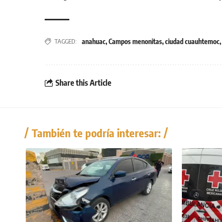
anahuac
,
Campos menonitas
,
ciudad cuauhtemoc
TAGGED:
Share this Article
También te podría interesar: