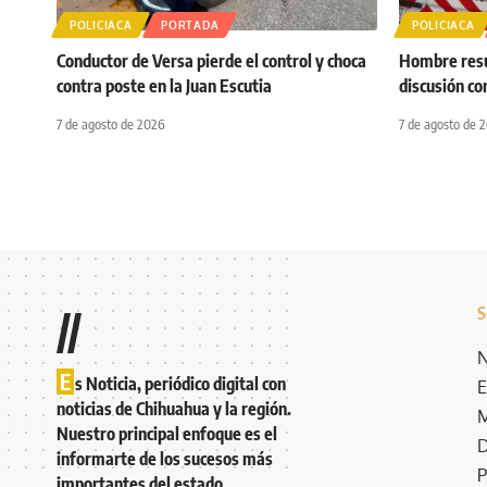
POLICIACA
PORTADA
POLICIACA
Conductor de Versa pierde el control y choca
Hombre resul
contra poste en la Juan Escutia
discusión co
7 de agosto de 2026
7 de agosto de 
S
//
N
E
s Noticia, periódico digital con
E
noticias de Chihuahua y la región.
M
Nuestro principal enfoque es el
D
informarte de los sucesos más
P
importantes del estado.