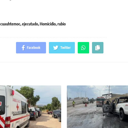
,
cuauhtemoc
,
ejecutado
,
Homicidio
,
rubio
Facebook
Twitter