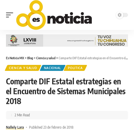
Es Noticia MX
>
Blog
>
Ciencia y salud
>
Comparte DIF Estatal estrategias en el Encuentro de Sistemas Municipales 2018
CIENCIA Y SALUD
NACIONAL
POLITICA
Comparte DIF Estatal estrategias en
el Encuentro de Sistemas Municipales
2018
2 Min Read
Nallely Lara
Published 23 de febrero de 2018