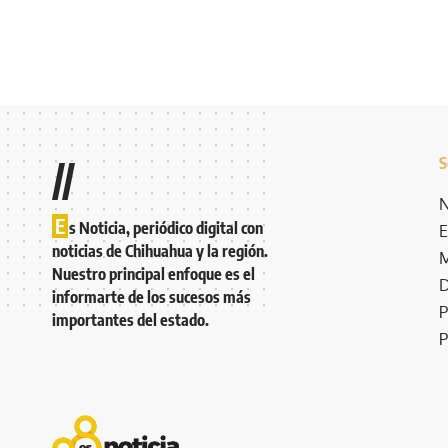
S
//
N
E
s Noticia, periódico digital con
E
noticias de Chihuahua y la región.
M
Nuestro principal enfoque es el
D
informarte de los sucesos más
P
importantes del estado.
P