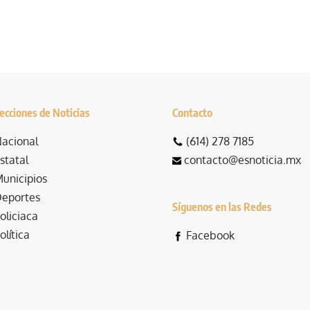
ecciones de Noticias
Contacto
acional
(614) 278 7185
statal
contacto@esnoticia.mx
unicipios
eportes
Síguenos en las Redes
oliciaca
olítica
Facebook