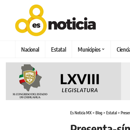
Nacional
Estatal
Municipios
Cienci
Es Noticia MX
>
Blog
>
Estatal
>
Presen
Presenta-sí