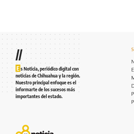
S
//
N
E
s Noticia, periódico digital con
E
noticias de Chihuahua y la región.
M
Nuestro principal enfoque es el
D
informarte de los sucesos más
P
importantes del estado.
P