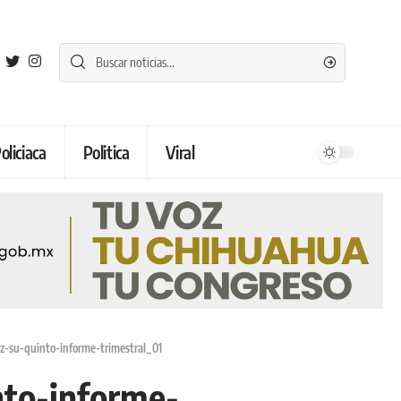
oliciaca
Politica
Viral
z-su-quinto-informe-trimestral_01
nto-informe-