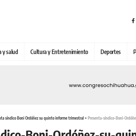
a y salud
Cultura y Entretenimiento
Deportes
P
ta síndico Boni Ordóñez su quinto informe trimestral
>
Presenta-síndico-Boni-Ordóñe
ndico-Boni-Ordóñez-su-qui