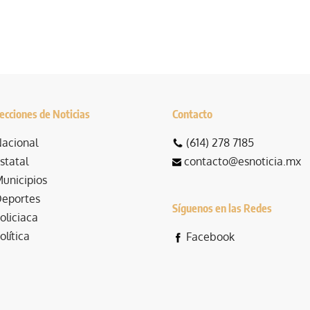
ecciones de Noticias
Contacto
acional
(614) 278 7185
statal
contacto@esnoticia.mx
unicipios
eportes
Síguenos en las Redes
oliciaca
olítica
Facebook