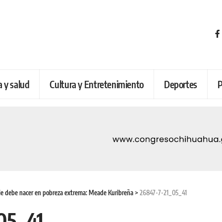
a y salud
Cultura y Entretenimiento
Deportes
P
e debe nacer en pobreza extrema: Meade Kuribreña
>
26847-7-21_05_41
05_41