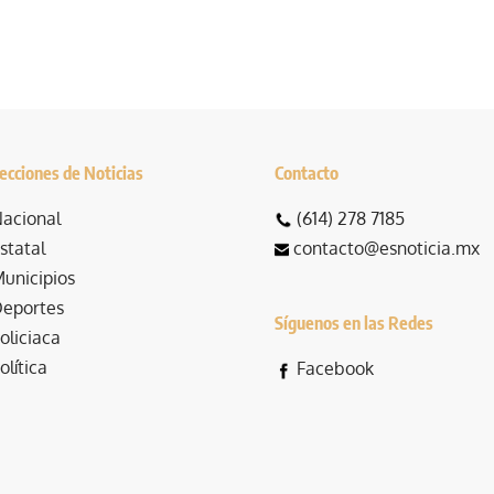
ecciones de Noticias
Contacto
acional
(614) 278 7185
statal
contacto@esnoticia.mx
unicipios
eportes
Síguenos en las Redes
oliciaca
olítica
Facebook