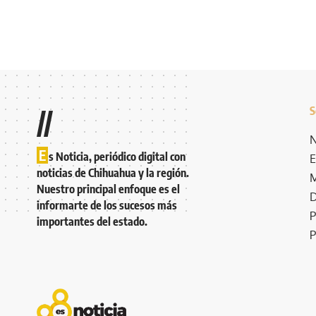
S
//
N
E
s Noticia, periódico digital con
E
noticias de Chihuahua y la región.
M
Nuestro principal enfoque es el
D
informarte de los sucesos más
P
importantes del estado.
P