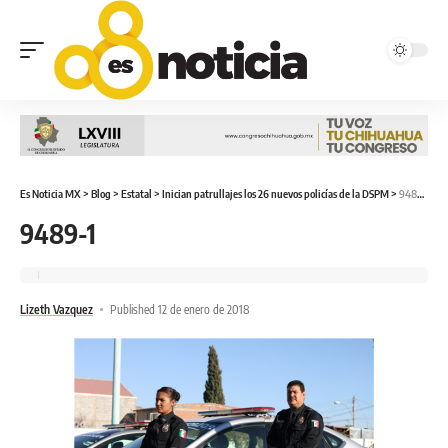
Es Noticia MX
>
Blog
>
Estatal
>
Inician patrullajes los 26 nuevos policías de la DSPM
>
9489-1
9489-1
Lizeth Vazquez
Published 12 de enero de 2018