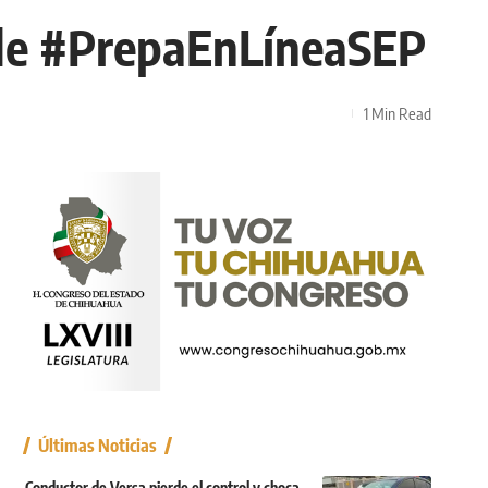
a de #PrepaEnLíneaSEP
1 Min Read
Últimas Noticias
Conductor de Versa pierde el control y choca