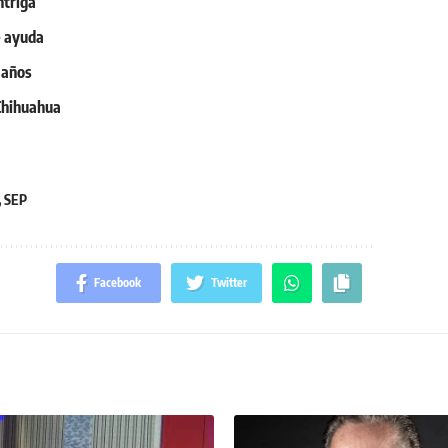
ntriga
e ayuda
 años
Chihuahua
,
SEP
Facebook
Twitter