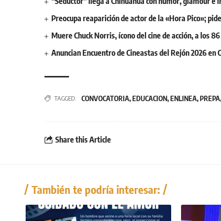
“Seductor” llega a Chihuahua con humor, glamour e i
Preocupa reaparición de actor de la «Hora Pico»; pid
Muere Chuck Norris, ícono del cine de acción, a los 86
Anuncian Encuentro de Cineastas del Rejón 2026 en 
CONVOCATORIA
,
EDUCACION
,
ENLINEA
,
PREPA
TAGGED:
Share this Article
También te podría interesar: