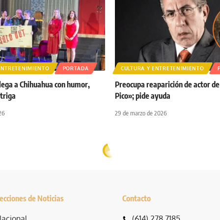
ENTRETENIMIENTO
PORTADA
CULTURA Y ENTRETENIMIENTO
llega a Chihuahua con humor,
Preocupa reaparición de actor de
triga
Pico»; pide ayuda
26
29 de marzo de 2026
ecciones de Noticias
Contacto
acional
(614) 278 7185