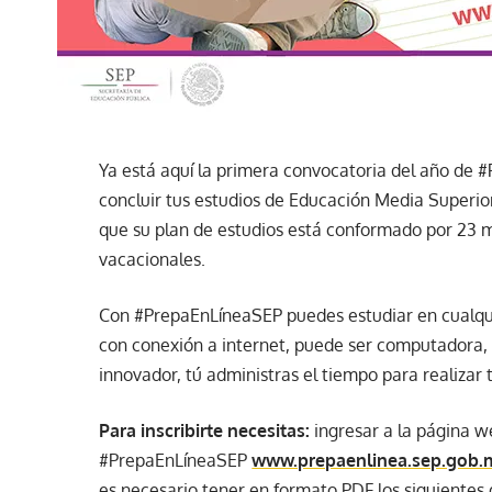
Ya está aquí la primera convocatoria del año de
concluir tus estudios de Educación Media Superio
que su plan de estudios está conformado por 23 
vacacionales.
Con #PrepaEnLíneaSEP puedes estudiar en cualquie
con conexión a internet, puede ser computadora, t
innovador, tú administras el tiempo para realizar 
Para inscribirte necesitas:
ingresar a la página 
#PrepaEnLíneaSEP
www.prepaenlinea.sep.gob.
es necesario tener en formato PDF los siguientes