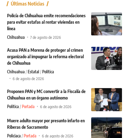
Últimas Noticias
Policía de Chihuahua emite recomendaciones
para evitar estafas al rentar viviendas en
línea
Chihuahua
7 de agosto de 2026
Acusa PAN a Morena de proteger al crimen
organizado al impugnar la reforma electoral
de Chihuahua
Chihuahua
Estatal
Politica
6 de agosto de 2026
Proponen PAN y MC convertir a la Fiscalía de
Chihuahua en un órgano autónomo
Politica
Portada
6 de agosto de 2026
Muere adulto mayor por presunto infarto en
Riberas de Sacramento
Policiaca
Portada
6 de agosto de 2026