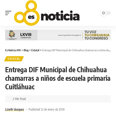
Es Noticia MX
>
Blog
>
Estatal
>
Entrega DIF Municipal de Chihuahua chamarras a niños de escuela primaria Cuitláhuac
ESTATAL
Entrega DIF Municipal de Chihuahua
chamarras a niños de escuela primaria
Cuitláhuac
2 Min Read
Lizeth Vazquez
Published 12 de enero de 2018