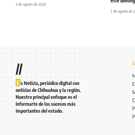
este domin
3 de agosto de 2026
2 de agosto de 
S
//
N
E
s Noticia, periódico digital con
E
noticias de Chihuahua y la región.
M
Nuestro principal enfoque es el
D
informarte de los sucesos más
P
importantes del estado.
P