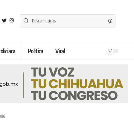
oliciaca
Politica
Viral
×386