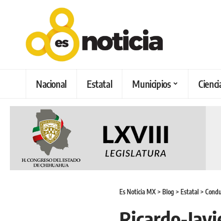
Nacional
Estatal
Municipios
Cienci
Es Noticia MX
>
Blog
>
Estatal
>
Conduc
Ricardo-Jav