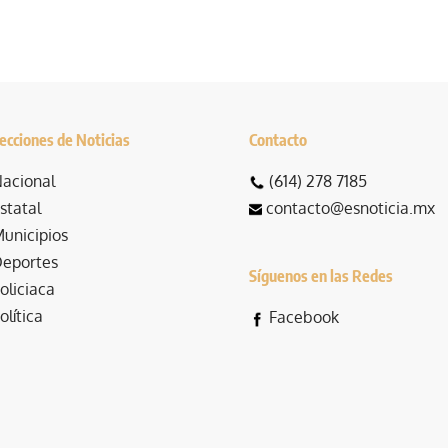
ecciones de Noticias
Contacto
acional
(614) 278 7185
statal
contacto@esnoticia.mx
unicipios
eportes
Síguenos en las Redes
oliciaca
olítica
Facebook