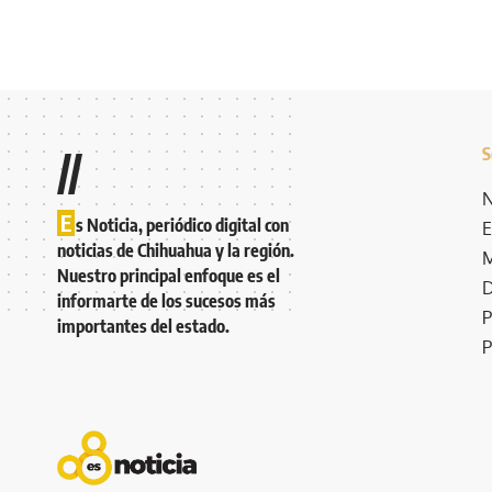
S
//
N
E
s Noticia, periódico digital con
E
noticias de Chihuahua y la región.
M
Nuestro principal enfoque es el
D
informarte de los sucesos más
P
importantes del estado.
P