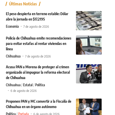
Últimas Noticias
El peso despierta en terreno estable: Dólar
abre la jornada en $17.2195
Economia
7 de agosto de 2026
Policía de Chihuahua emite recomendaciones
para evitar estafas al rentar viviendas en
línea
Chihuahua
7 de agosto de 2026
Acusa PAN a Morena de proteger al crimen
organizado al impugnar la reforma electoral
de Chihuahua
Chihuahua
Estatal
Politica
6 de agosto de 2026
Proponen PAN y MC convertir a la Fiscalía de
Chihuahua en un órgano autónomo
Politica
Portada
6 de agosto de 2026