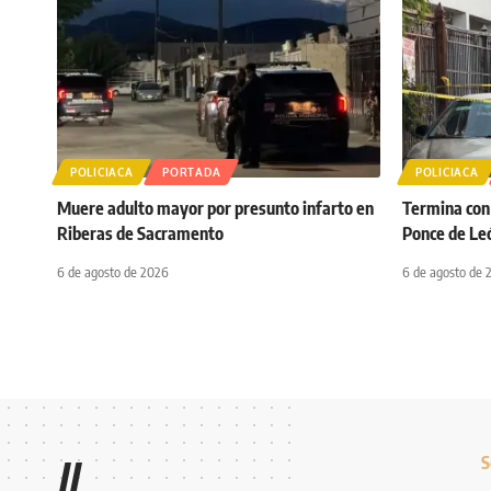
POLICIACA
PORTADA
POLICIACA
Muere adulto mayor por presunto infarto en
Termina con 
Riberas de Sacramento
Ponce de Le
6 de agosto de 2026
6 de agosto de 
S
//