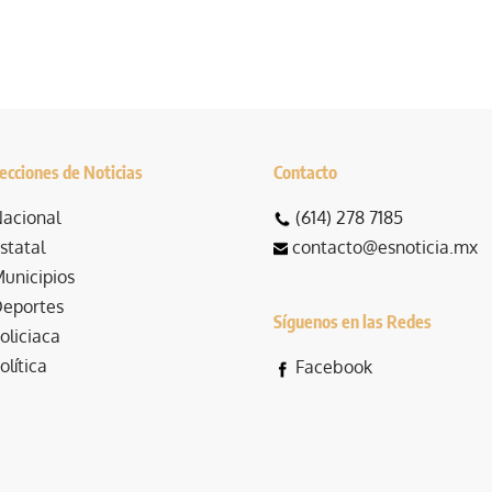
ecciones de Noticias
Contacto
acional
(614) 278 7185
statal
contacto@esnoticia.mx
unicipios
eportes
Síguenos en las Redes
oliciaca
olítica
Facebook