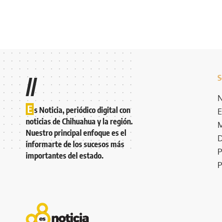
S
//
N
E
s Noticia, periódico digital con
E
noticias de Chihuahua y la región.
M
Nuestro principal enfoque es el
D
informarte de los sucesos más
P
importantes del estado.
P