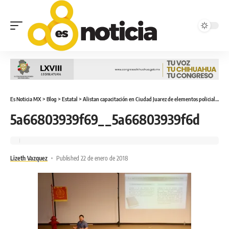
Es Noticia MX
>
Blog
>
Estatal
>
Alistan capacitación en Ciudad Juarez de elementos policiales en Derechos Humanos
5a66803939f69__5a66803939f6d
Lizeth Vazquez
Published 22 de enero de 2018