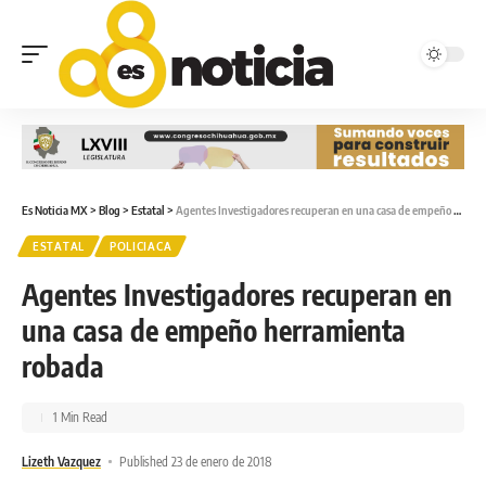
Es Noticia MX
>
Blog
>
Estatal
>
Agentes Investigadores recuperan en una casa de empeño herramienta robada
ESTATAL
POLICIACA
Agentes Investigadores recuperan en
una casa de empeño herramienta
robada
1 Min Read
Lizeth Vazquez
Published 23 de enero de 2018